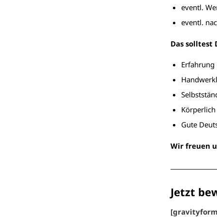
eventl. W
eventl. na
Das solltest
Erfahrung 
Handwerkli
Selbststän
Körperlich
Gute Deut
Wir freuen u
Jetzt be
[gravityform