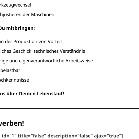
erkzeugwechsel
chjustieren der Maschinen
 Du mitbringen:
in der Produktion von Vorteil
ches Geschick, technisches Verständnis
dige und eigenverantwortliche Arbeitsweise
 belastbar
schkenntnisse
ns über Deinen Lebenslauf!
werben!
 id="1" title="false" description="false" ajax="true"]