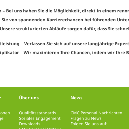
n
– Bei uns haben Sie die Möglichkeit, direkt in einem r
en Sie von spannenden Karrierechancen bei führenden Unte
Unsere strukturierten Abläufe sorgen dafür, dass Sie schn
tleistung
– Verlassen Sie sich auf unsere langjährige Exper
iplikator
– Wir maximieren Ihre Chancen, indem wir Ihre B
r
Über uns
News
tionen
Qualitätsstandards
CMC Personal Nachrichten
ge
Soziales Engagement
Fragen zu News
Downloads
Folgen Sie uns auf: